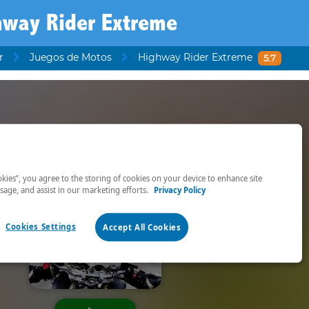
hway Rider Extreme
r
Juegos de Motos
Highway Rider Extreme
5.7