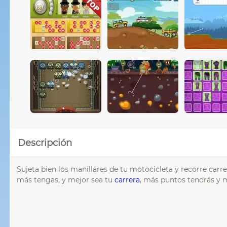
Descripción
Sujeta bien los manillares de tu motocicleta y recorre car
más tengas, y mejor sea tu
carrera
, más puntos tendrás y 