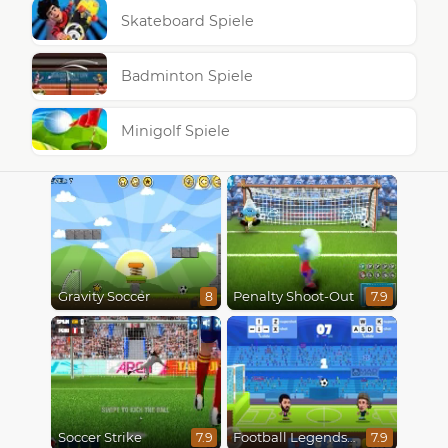
Skateboard Spiele
Badminton Spiele
Minigolf Spiele
Gravity Soccer
Penalty Shoot-Out
8
7.9
Soccer Strike
Football Legends 2021
7.9
7.9