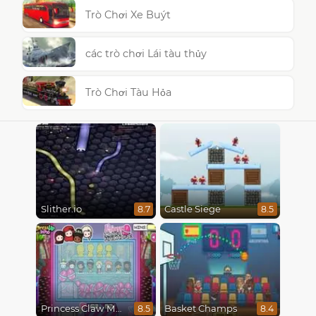
Trò Chơi Xe Buýt
các trò chơi Lái tàu thủy
Trò Chơi Tàu Hỏa
Slither.io
Castle Siege
8.7
8.5
Princess Claw Machine
Basket Champs
8.5
8.4