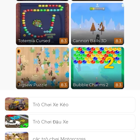
Totemia Cursed Marbles
Cannon Balls 3D
8.3
8.3
2
Jigsaw Puzzle
Bubble Charms 2
8.3
8.3
Trò Chơi Xe Kéo
Trò Chơi Đậu Xe
các trò chơi Motorcross