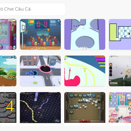
rò Chơi Câu Cá
4