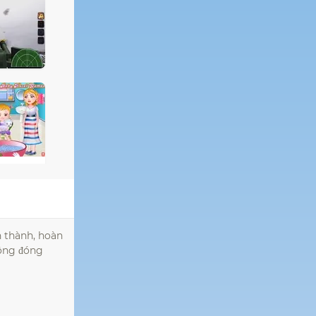
n thành, hoàn
hông đóng