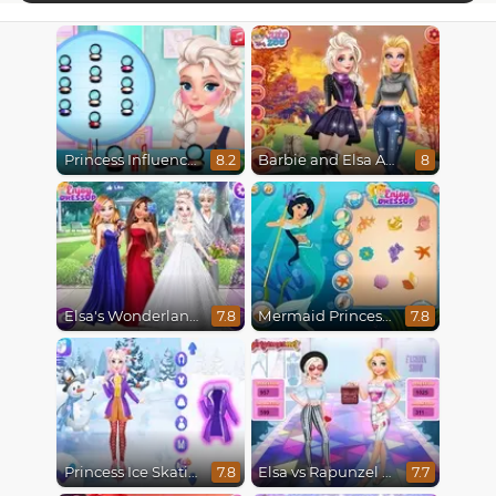
Princess Influencer Winter Wonderland
Barbie and Elsa Autumn Patterns
8.2
8
Elsa's Wonderland Wedding
Mermaid Princesses
7.8
7.8
Princess Ice Skating Adventure
Elsa vs Rapunzel Fashion Game
7.8
7.7