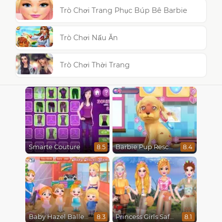
Trò Chơi Trang Phục Búp Bê Barbie
Trò Chơi Nấu Ăn
Trò Chơi Thời Trang
Smarte Couture
Barbie Pup Rescue
8.5
8.4
Baby Hazel Ballerina Dance
Princess Girls Safari Trip
8.3
8.1