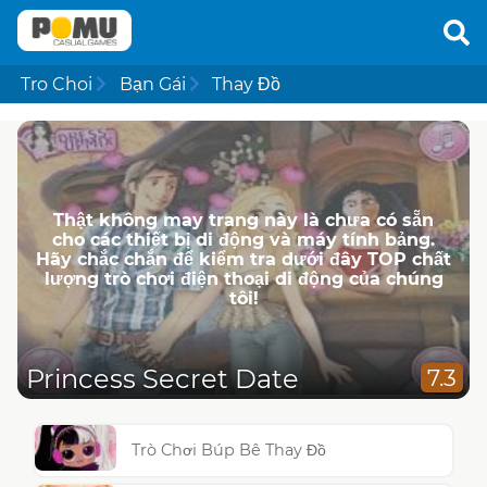
Tro Choi
Bạn Gái
Thay Đồ
Thật không may trang này là chưa có sẵn
cho các thiết bị di động và máy tính bảng.
Hãy chắc chắn để kiểm tra dưới đây TOP chất
lượng trò chơi điện thoại di động của chúng
tôi!
Princess Secret Date
7.3
Trò Chơi Búp Bê Thay Đồ