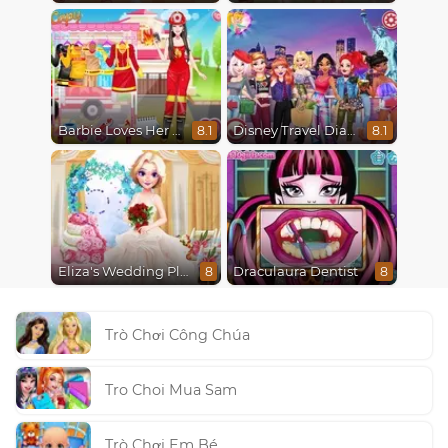
Barbie Loves Her Job
Disney Travel Diaries: City Break
8.1
8.1
Eliza's Wedding Planner
Draculaura Dentist
8
8
Trò Chơi Công Chúa
Tro Choi Mua Sam
Trò Chơi Em Bé