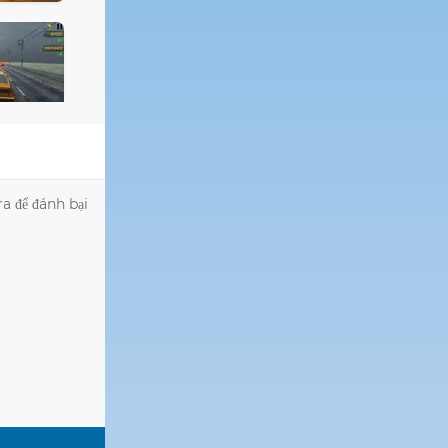
a để đánh bại