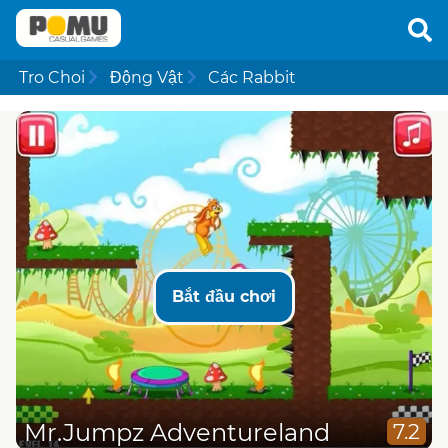
Tro Choi
Động Vật
Các Rabbit
Bắt đầu chơi
Mr.Jumpz Adventureland
7.2