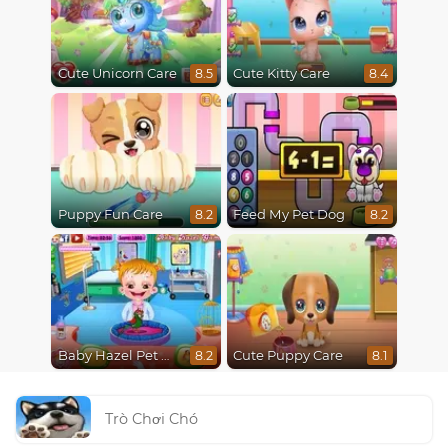
Cute Unicorn Care
Cute Kitty Care
8.5
8.4
Puppy Fun Care
Feed My Pet Dog
8.2
8.2
Baby Hazel Pet Doctor
Cute Puppy Care
8.2
8.1
Trò Chơi Chó