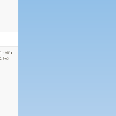
ác biểu
, kẹo