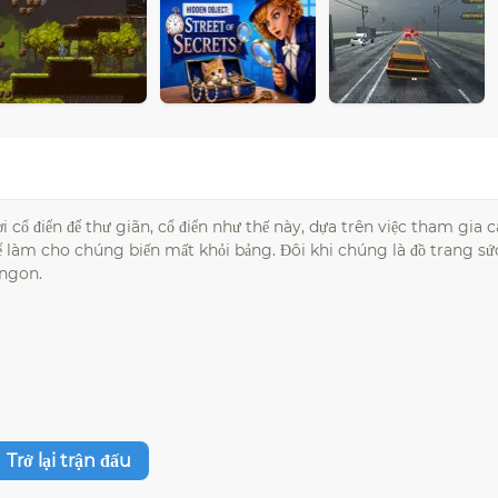
5
 cổ điển để thư giãn, cổ điển như thế này, dựa trên việc tham gia c
làm cho chúng biến mất khỏi bảng. Đôi khi chúng là đồ trang sức
 ngon.
Trở lại trận đấu