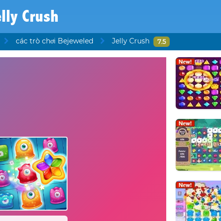
elly Crush
các trò chơi Bejeweled
Jelly Crush
7.5