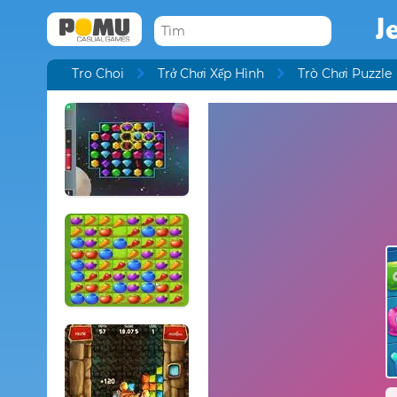
J
Tro Choi
Trở Chơi Xếp Hình
Trò Chơi Puzzle