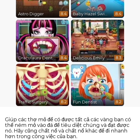
Astro Digger
Baby Hazel Swimming
8.4
8.4
Draculaura Dentist
Delicious Emily New Beginning
8.4
8.3
Traffic Surgery
Fun Dentist
8.2
8.2
Giúp các thợ mỏ để có được tất cả các vàng bạn có
thể ném mỏ vào đá để tiêu diệt chúng và đạt được
nó. Hãy cũng chất nổ và chất nổ khác để đi nhanh
hơn trong công việc của bạn.