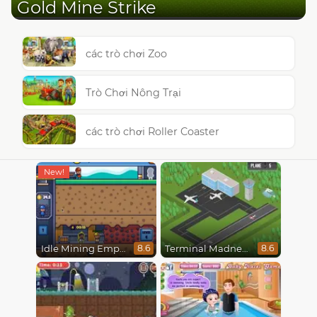
Gold Mine Strike
các trò chơi Zoo
Trò Chơi Nông Trại
các trò chơi Roller Coaster
Idle Mining Empire
Terminal Madness
8.6
8.6