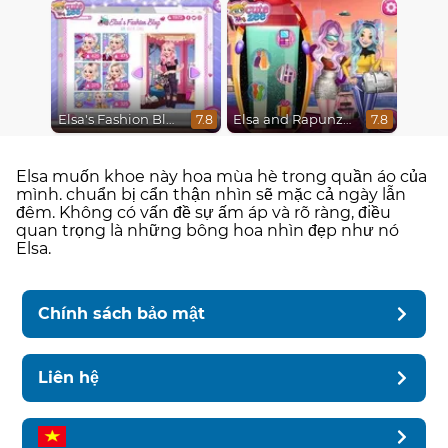
Elsa's Fashion Blog
Elsa and Rapunzel Future Fashion
7.8
7.8
Elsa muốn khoe này hoa mùa hè trong quần áo của
mình. chuẩn bị cẩn thận nhìn sẽ mặc cả ngày lẫn
đêm. Không có vấn đề sự ấm áp và rõ ràng, điều
quan trọng là những bông hoa nhìn đẹp như nó
Elsa.
Chính sách bảo mật
Liên hệ