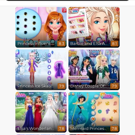
Princess Influencer Winter Wonderland
Barbie and Elsa Autumn Patterns
8.3
8.1
Princess Ice Skating Adventure
Disney Couple Of The Year
7.9
7.9
Elsa's Wonderland Wedding
Mermaid Princesses
7.8
7.8