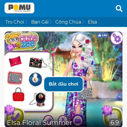
Tro Choi
Bạn Gái
Công Chúa
Elsa
Bắt đầu chơi
Elsa Floral Summer
6.9