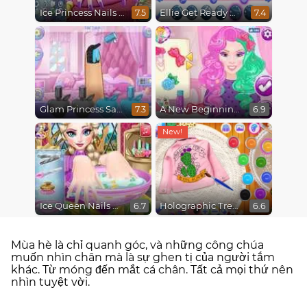
Ice Princess Nails Spa
Ellie Get Ready With Me 2
7.5
7.4
Glam Princess Salon
A New Beginning, From Sad to Fab
7.3
6.9
Ice Queen Nails Spa
Holographic Trends
6.7
6.6
Mùa hè là chỉ quanh góc, và những công chúa
muốn nhìn chân mà là sự ghen tị của người tắm
khác. Từ móng đến mắt cá chân. Tất cả mọi thứ nên
nhìn tuyệt vời.