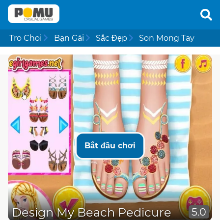
Tro Choi
Bạn Gái
Sắc Đẹp
Son Mong Tay
Bắt đầu chơi
Design My Beach Pedicure
5.0