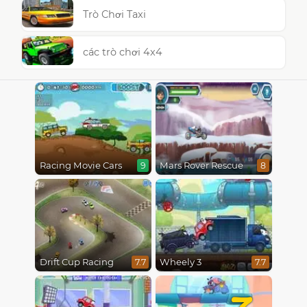
Trò Chơi Taxi
các trò chơi 4x4
Racing Movie Cars
Mars Rover Rescue
9
8
Drift Cup Racing
Wheely 3
7.7
7.7
7