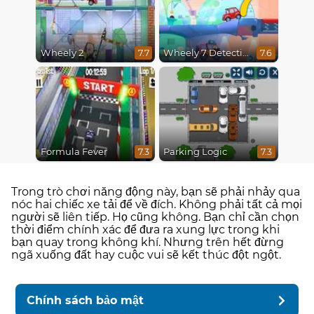
Wheely 2
Wheely 7 Detective
7.7
7.6
Formula Fever
Parking Logic
7.3
7.3
Trong trò chơi năng động này, bạn sẽ phải nhảy qua
nóc hai chiếc xe tải để về đích. Không phải tất cả mọi
người sẽ liên tiếp. Họ cũng không. Bạn chỉ cần chọn
thời điểm chính xác để đưa ra xung lực trong khi
bạn quay trong không khí. Nhưng trên hết đừng
ngã xuống đất hay cuộc vui sẽ kết thúc đột ngột.
Chính sách bảo mật