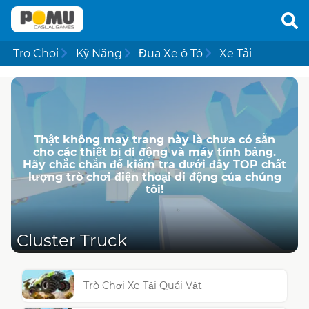
Tro Choi
Kỹ Năng
Đua Xe ô Tô
Xe Tải
Thật không may trang này là chưa có sẵn
cho các thiết bị di động và máy tính bảng.
Hãy chắc chắn để kiểm tra dưới đây TOP chất
lượng trò chơi điện thoại di động của chúng
tôi!
Cluster Truck
Trò Chơi Xe Tải Quái Vật