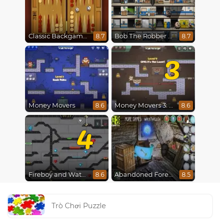
Classic Backgammon
Bob The Robber 4: Season 2 Russia
8.7
8.7
3
Money Movers
Money Movers 3: Guard Duty
8.6
8.6
4
Fireboy and Watergirl 4 : Crystal Temple
Abandoned Forest House
8.6
8.5
Trò Chơi Puzzle