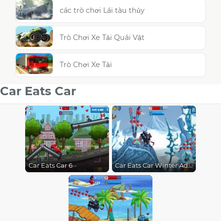
các trò chơi Lái tàu thủy
Trò Chơi Xe Tải Quái Vật
Trò Chơi Xe Tải
Car Eats Car
Car Eats Car 6
Car Eats Car Winter Adventure