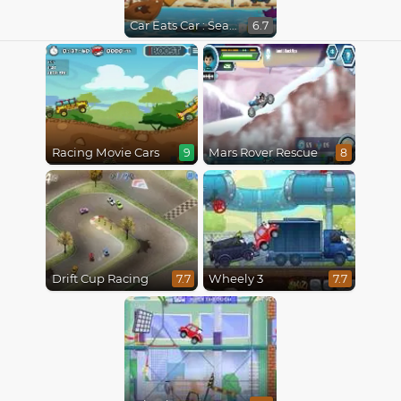
Car Eats Car : Sea Adventure
6.7
Racing Movie Cars
Mars Rover Rescue
9
8
Drift Cup Racing
Wheely 3
7.7
7.7