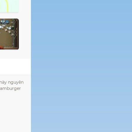
i này nguyên
h hamburger