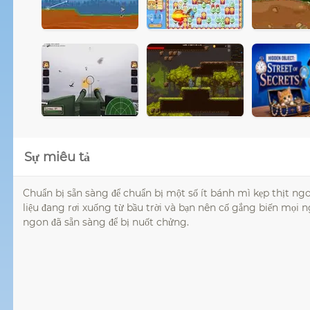
Sự miêu tả
Chuẩn bị sẵn sàng để chuẩn bị một số ít bánh mì kẹp thịt 
liệu đang rơi xuống từ bầu trời và bạn nên cố gắng biến mọi
ngon đã sẵn sàng để bị nuốt chửng.