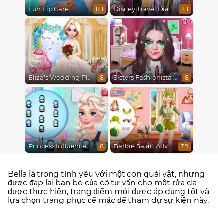
Fun Lip Care
Disney Travel Diaries: City Break
8.1
8.1
Eliza's Wedding Planner
Sisters Fashionista Makeup
8
8
Princess Influencer Winter Wonderland
Barbie Safari Adventure
8
7.9
Bella là trong tình yêu với một con quái vật, nhưng
được đáp lại bạn bè của cô tư vấn cho một rửa da
được thực hiện, trang điểm mới được áp dụng tốt và
lựa chọn trang phục để mặc để tham dự sự kiện này.