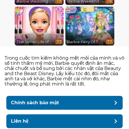
Barbie Wedding Fun
Barbie Weekend Outfit
7.9
7.8
The Secret Life of Dolls
Barbie Fairy Of The Woods
7.7
7.7
Trong cuộc tìm kiếm không mệt mỏi của mình và vô
số tính thẩm mỹ mới, Barbie quyết định ăn mặc,
chải chuốt và bổ sung bởi các nhân vật của Beauty
and the Beast Disney. Lấy kiểu tóc đó, đôi mắt của
anh ta và vớ khác, Barbie một cái nhìn đó, như
thường lệ, ông phát minh là rất tốt.
Chính sách bảo mật
Liên hệ