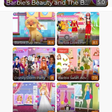
Barbie's Beauty and The Beast Looks
5.0
Barbie Pup Rescue
Barbie Loves Her Job
8.4
8.1
Disney Dorm Party
Barbie Safari Adventure
8
7.9