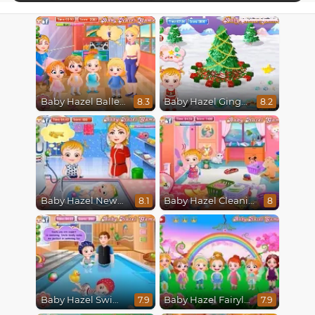
Baby Hazel Ballerina Dance
Baby Hazel Gingerbread House
8.3
8.2
Baby Hazel Newborn Vaccination
Baby Hazel Cleaning
8.1
8
Baby Hazel Swimming
Baby Hazel Fairyland Ballet
7.9
7.9