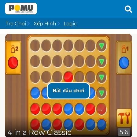
Tro Choi
Xếp Hình
Logic
Bắt đầu chơi
4 in a Row Classic
5.6