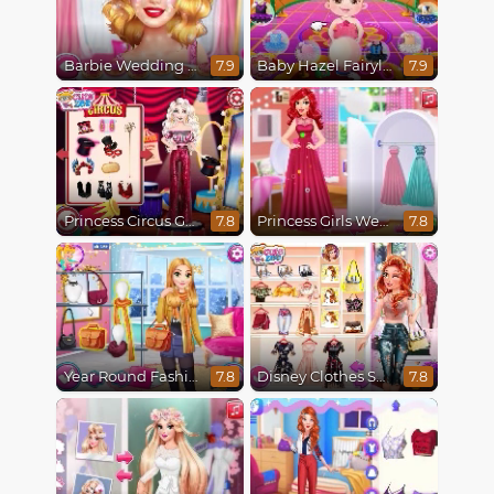
Barbie Wedding Fun
Baby Hazel Fairyland Ballet
7.9
7.9
Princess Circus Getaway
Princess Girls Wedding Trip
7.8
7.8
Year Round Fashionista Rapunzel
Disney Clothes Swap
7.8
7.8