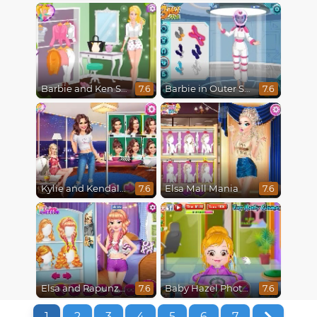
Barbie and Ken Spring City Break
Barbie in Outer Space
7.6
7.6
Kylie and Kendall Sisters Break Up
Elsa Mall Mania
7.6
7.6
Elsa and Rapunzel Princess Rivalry
Baby Hazel Photoshoot
7.6
7.6
1
2
3
4
5
6
7