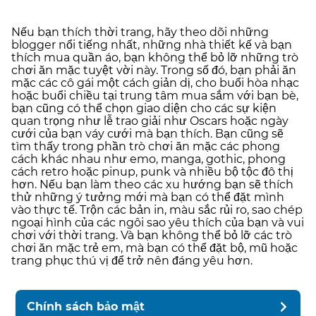
Nếu bạn thích thời trang, hãy theo dõi những
blogger nổi tiếng nhất, những nhà thiết kế và bạn
thích mua quần áo, bạn không thể bỏ lỡ những trò
chơi ăn mặc tuyệt vời này. Trong số đó, bạn phải ăn
mặc các cô gái một cách giản dị, cho buổi hòa nhạc
hoặc buổi chiều tại trung tâm mua sắm với bạn bè,
bạn cũng có thể chọn giao diện cho các sự kiện
quan trọng như lễ trao giải như Oscars hoặc ngày
cưới của bạn váy cưới mà bạn thích. Bạn cũng sẽ
tìm thấy trong phần trò chơi ăn mặc các phong
cách khác nhau như emo, manga, gothic, phong
cách retro hoặc pinup, punk và nhiều bộ tộc đô thị
hơn. Nếu bạn làm theo các xu hướng bạn sẽ thích
thử những ý tưởng mới mà bạn có thể đặt mình
vào thực tế. Trộn các bản in, màu sắc rủi ro, sao chép
ngoại hình của các ngôi sao yêu thích của bạn và vui
chơi với thời trang. Và bạn không thể bỏ lỡ các trò
chơi ăn mặc trẻ em, mà bạn có thể đặt bộ, mũ hoặc
trang phục thú vị để trở nên đáng yêu hơn.
Chính sách bảo mật