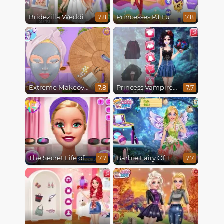
Bridezilla Wedding Makeover
Princesses PJ Fun Party
7.8
7.8
Extreme Makeover
Princess Vampire Wedding Makeover
7.8
7.7
The Secret Life of Dolls
Barbie Fairy Of The Woods
7.7
7.7