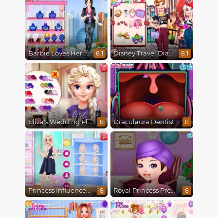
Barbie Loves Her Job
Disney Travel Diaries: City Break
8.1
8.1
Eliza's Wedding Planner
Draculaura Dentist
8
8
Princess Influencer Winter Wonderland
Royal Princess Pregnant
8
8