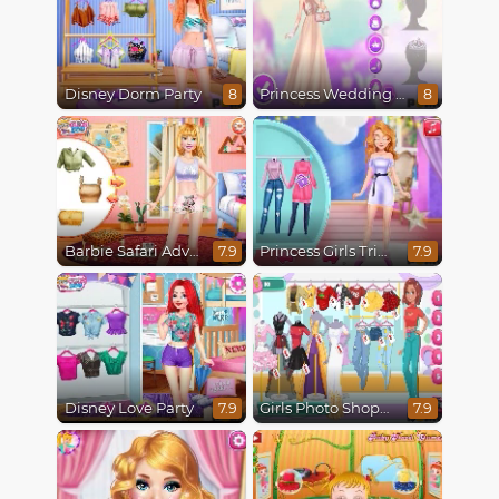
Disney Dorm Party
Princess Wedding Transformation
8
8
Barbie Safari Adventure
Princess Girls Trip To Aspen
7.9
7.9
Disney Love Party
Girls Photo Shopping Dress-Up
7.9
7.9