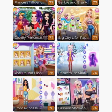
Princess Influencer Summer Tale
Barbie and Elsa Autumn Patterns
7.7
7.7
Disney Princesses Comicon Cosplay
Big City Life : Rapunzel
7.7
7.7
Year Round Fashionista Belle
Princess Ice Skating Adventure
7.6
7.6
From Princess To Influencer
Fashion Showdown Barbie and Harley
7.6
7.6