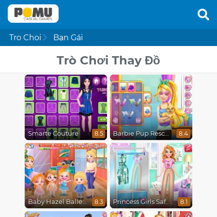
Tro Choi
Bạn Gái
Trò Chơi Thay Đồ
Smarte Couture
Barbie Pup Rescue
8.5
8.4
Baby Hazel Ballerina Dance
Princess Girls Safari Trip
8.3
8.1