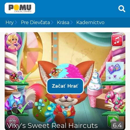
Hry
Pre Dievčata
Krása
Kaderníctvo
Začať Hrať
Vixy's Sweet Real Haircuts
6.4