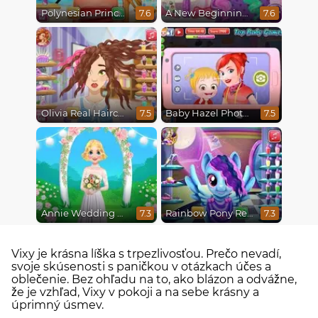
Polynesian Princess Real Haircuts
A New Beginning, From Sad to Fab
7.6
7.6
Olivia Real Haircuts
Baby Hazel Photoshoot
7.5
7.5
Annie Wedding Hairstyle
Rainbow Pony Real Haircuts
7.3
7.3
Vixy je krásna líška s trpezlivosťou. Prečo nevadí,
svoje skúsenosti s paničkou v otázkach účes a
oblečenie. Bez ohľadu na to, ako blázon a odvážne,
že je vzhľad, Vixy v pokoji a na sebe krásny a
úprimný úsmev.