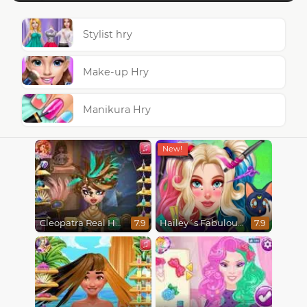
Stylist hry
Make-up Hry
Manikura Hry
Cleopatra Real Haircuts
Hailey´s Fabulous Hairstyle Challenge
7.9
7.9