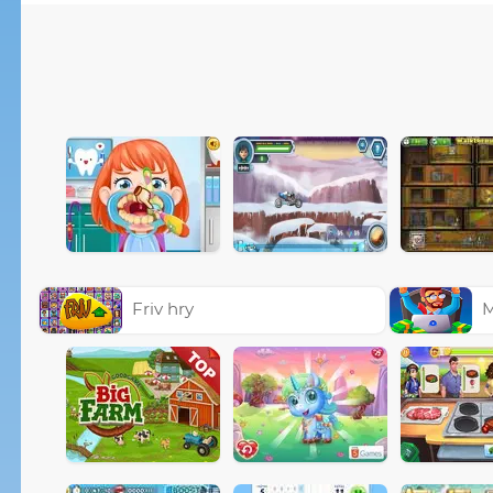
Friv hry
M