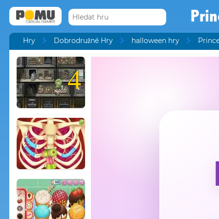
Prin
Hry
Dobrodružné Hry
halloween hry
Princ
4