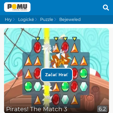
Hry
Logické
Puzzle
Bejeweled
Začať Hrať
Pirates! The Match 3
6.2