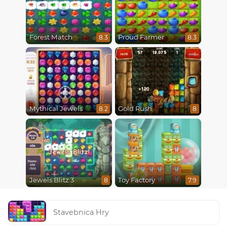
Forest Match
Proud Farmer
8.3
8.3
Mythical Jewels
Gold Rush
8.2
8
Jewels Blitz 3
Toy Factory
8
7.9
Stavebnica Hry