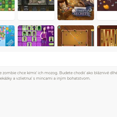
ože zombie chce kŕmiť ich mozog. Budete chodiť ako bláznivé dlh
prekážky a vzlietnuť s mincami a iným bohatstvom.