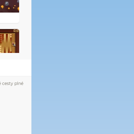
é cesty plné