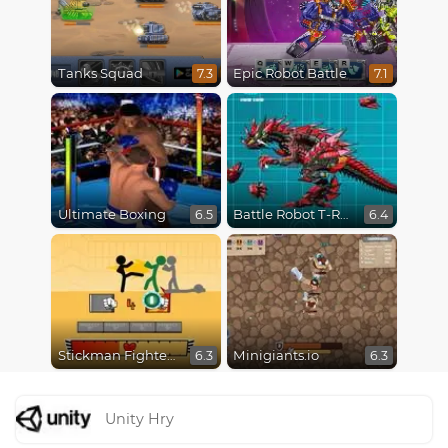
Tanks Squad
Epic Robot Battle
7.3
7.1
Ultimate Boxing
Battle Robot T-Rex Age
6.5
6.4
Stickman Fighter Epic Battles
Minigiants.io
6.3
6.3
Unity Hry