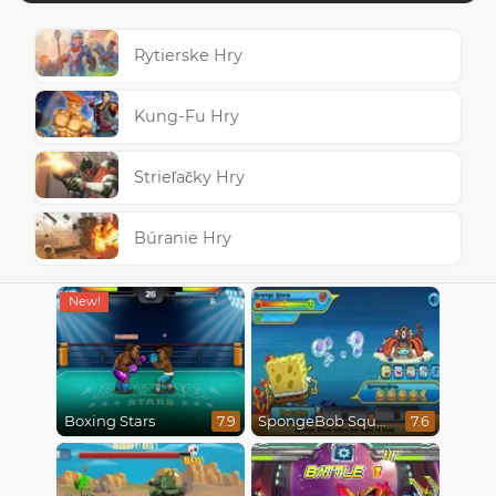
Rytierske Hry
Kung-Fu Hry
Strieľačky Hry
Búranie Hry
Boxing Stars
SpongeBob SquarePants : Monster Island Adventures
7.9
7.6