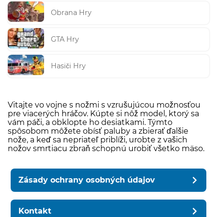
Obrana Hry
GTA Hry
Hasiči Hry
Vitajte vo vojne s nožmi s vzrušujúcou možnosťou
pre viacerých hráčov. Kúpte si nôž model, ktorý sa
vám páči, a obklopte ho desiatkami. Týmto
spôsobom môžete obísť paluby a zbierať ďalšie
nože, a keď sa nepriateľ priblíži, urobte z vašich
nožov smrtiacu zbraň schopnú urobiť všetko mäso.
Zásady ochrany osobných údajov
Kontakt