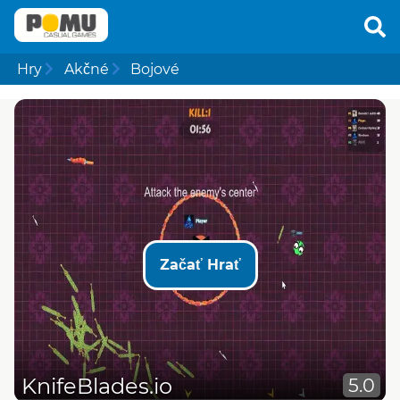
Hry
Akčné
Bojové
Začať Hrať
KnifeBlades.io
5.0