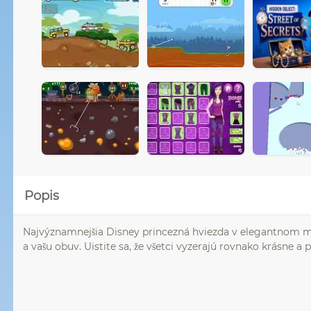
Popis
Najvýznamnejšia Disney princezná hviezda v elegantnom mode
a vašu obuv. Uistite sa, že všetci vyzerajú rovnako krásne 