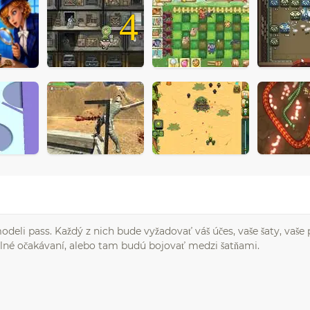
4
li pass. Každý z nich bude vyžadovať váš účes, vaše šaty, vaše 
a plné očakávaní, alebo tam budú bojovať medzi šatňami.