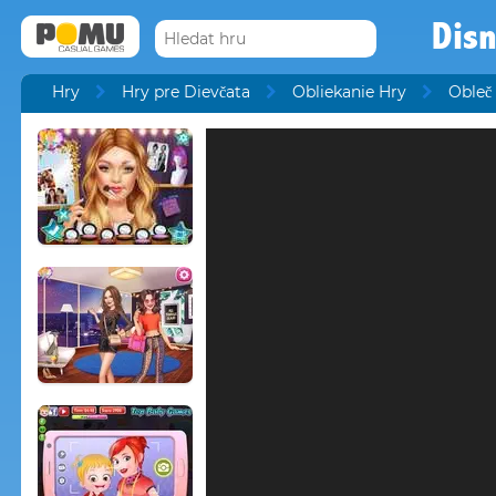
Dis
Hry
Hry pre Dievčata
Obliekanie Hry
Obleč