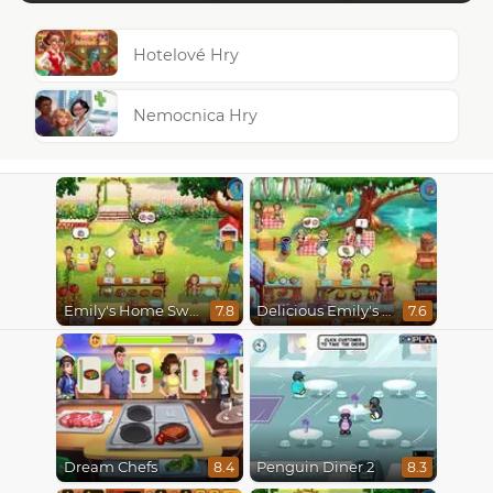
Hotelové Hry
Nemocnica Hry
Emily's Home Sweet Home
Delicious Emily's Hopes And Fears
7.8
7.6
Dream Chefs
Penguin Diner 2
8.4
8.3