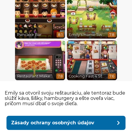
Pancake Bar
Emily's Home Sweet Home
8.1
7.8
Restaurant Makeover
Cooking Fast 4 Steak
7.8
7.6
Emily sa otvoril svoju reštauráciu, ale tentoraz bude
slúžiť káva, šišky, hamburgery a ešte oveľa viac,
pričom musí dbať o svoje dieťa.
Zásady ochrany osobných údajov