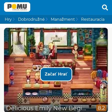
Hry
Dobrodružné
Manažment
Restauracia
Začať Hrať
Delicious Emily New Beginning
8.2