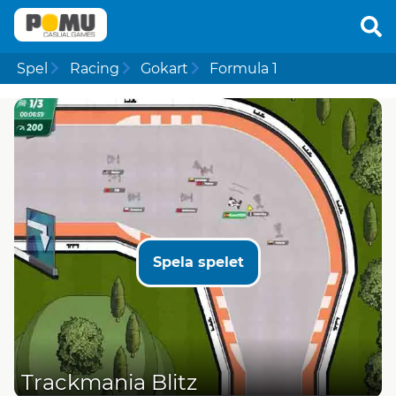
Spel
Racing
Gokart
Formula 1
Spela spelet
Trackmania Blitz