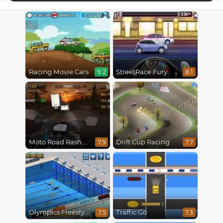
Racing Movie Cars
StreetRace Fury
9.2
8.1
Moto Road Rash 3D
Drift Cup Racing
7.9
7.7
Olympics Freestyle
Traffic Go
7.5
7.3