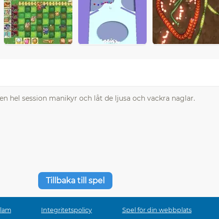
 en hel session manikyr och låt de ljusa och vackra naglar.
Tillbaka till spel
klam
Integritetspolicy
Spel för din webbplats