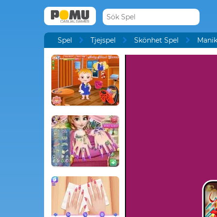
Spel
Tjejspel
Skönhet Spel
Manik