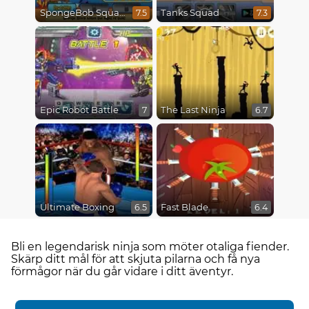
SpongeBob SquarePants : Monster Island Adventures
Tanks Squad
7.5
7.3
Epic Robot Battle
The Last Ninja
7
6.7
Ultimate Boxing
Fast Blade
6.5
6.4
Bli en legendarisk ninja som möter otaliga fiender.
Skärp ditt mål för att skjuta pilarna och få nya
förmågor när du går vidare i ditt äventyr.