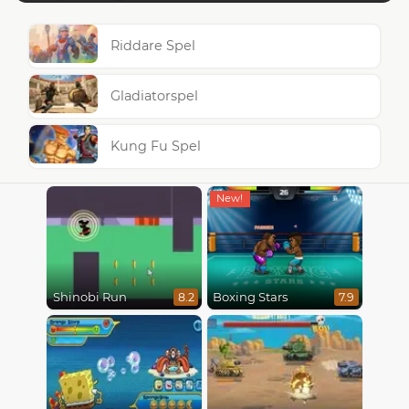
Riddare Spel
Gladiatorspel
Kung Fu Spel
Shinobi Run
Boxing Stars
8.2
7.9