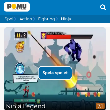
Spel
Action
Fighting
Ninja
Spela spelet
Ninja Legend
7.1