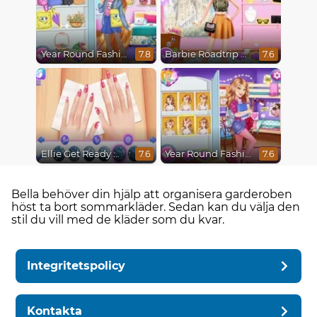
Year Round Fashionista Rapunzel
Barbie Roadtrip Adventure
7.8
7.6
Ellie Get Ready With Me 2
Year Round Fashionista Belle
7.6
7.6
Bella behöver din hjälp att organisera garderoben
höst ta bort sommarkläder. Sedan kan du välja den
stil du vill med de kläder som du kvar.
Integritetspolicy
Kontakta