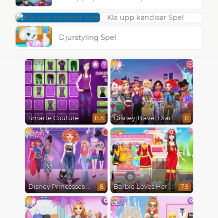
Klä upp kändisar Spel
Djurstyling Spel
Smarte Couture
Disney Travel Diaries: City Break
8.5
8
Disney Princesses Runway Show
Barbie Loves Her Job
8
7.9