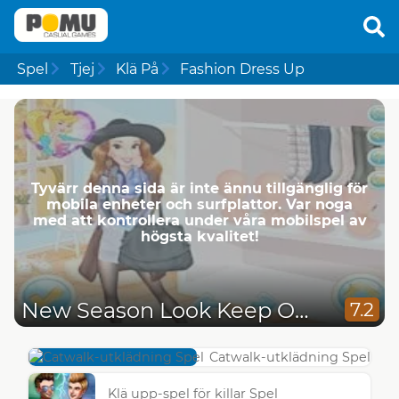
Spel
Tjej
Klä På
Fashion Dress Up
Tyvärr denna sida är inte ännu tillgänglig för
mobila enheter och surfplattor. Var noga
med att kontrollera under våra mobilspel av
högsta kvalitet!
New Season Look Keep Or Toss
7.2
Catwalk-utklädning Spel
Klä upp-spel för killar Spel