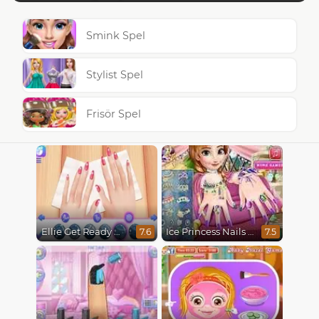
Smink Spel
Stylist Spel
Frisör Spel
Ellie Get Ready With Me 2
Ice Princess Nails Spa
7.6
7.5