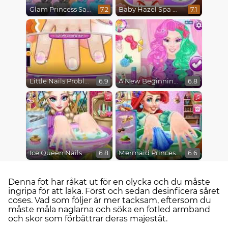
Glam Princess Salon
Baby Hazel Spa Makeover
7.2
7.1
Little Nails Problems
A New Beginning, From Sad to Fab
6.9
6.8
Ice Queen Nails Spa
Mermaid Princess Nails Spa
6.8
6.6
Denna fot har råkat ut för en olycka och du måste
ingripa för att läka. Först och sedan desinficera såret
coses. Vad som följer är mer tacksam, eftersom du
måste måla naglarna och söka en fotled armband
och skor som förbättrar deras majestät.