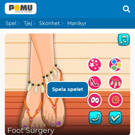
Spel
Tjej
Skönhet
Manikyr
Spela spelet
Foot Surgery