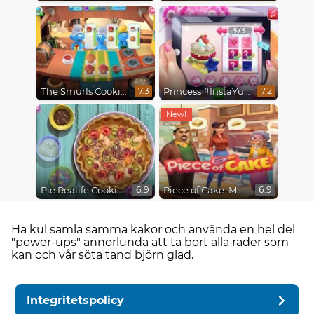
The Smurfs Cooking
Princess #InstaYuuum Macarons & Flowers
7.3
7.2
Pie Realife Cooking
Piece of Cake: Merge & Bake
6.9
6.9
Ha kul samla samma kakor och använda en hel del
"power-ups" annorlunda att ta bort alla rader som
kan och vår söta tand björn glad.
Integritetspolicy