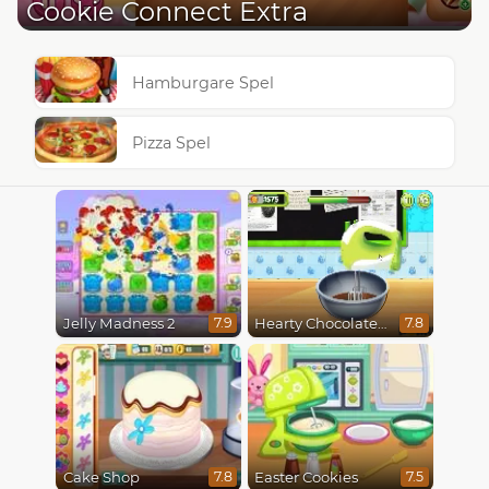
Cookie Connect Extra
Hamburgare Spel
Pizza Spel
Jelly Madness 2
Hearty Chocolate Cake
7.9
7.8
Cake Shop
Easter Cookies
7.8
7.5