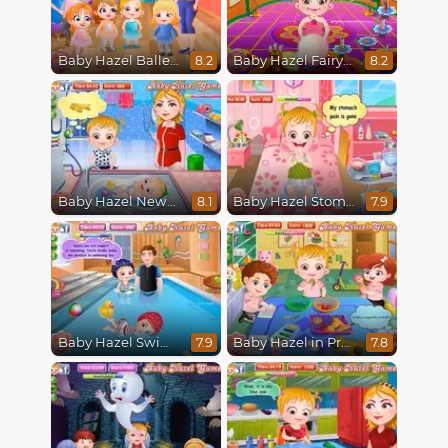
Baby Hazel Ballerina Dance
Baby Hazel Fairyland Ballet
8.2
8.2
Baby Hazel Newborn Vaccination
Baby Hazel Stomach Care
8.1
7.9
Baby Hazel Swimming
Baby Hazel in Preschool
7.9
7.8