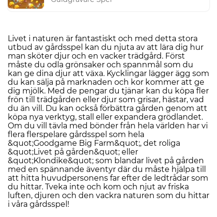
Livet i naturen är fantastiskt och med detta stora
utbud av gårdsspel kan du njuta av att lära dig hur
man sköter djur och en vacker trädgård. Först
måste du odla grönsaker och spannmål som du
kan ge dina djur att växa. Kycklingar lägger ägg som
du kan sälja på marknaden och kor kommer att ge
dig mjölk. Med de pengar du tjänar kan du köpa fler
frön till trädgården eller djur som grisar, hästar, vad
du än vill. Du kan också förbättra gården genom att
köpa nya verktyg, stall eller expandera grödlandet.
Om du vill tävla med bönder från hela världen har vi
flera flerspelare gårdsspel som hela
&quot;Goodgame Big Farm&quot;, det roliga
&quot;Livet på gården&quot; eller
&quot;Klondike&quot; som blandar livet på gården
med en spännande äventyr där du måste hjälpa till
att hitta huvudpersonens far efter de ledtrådar som
du hittar. Tveka inte och kom och njut av friska
luften, djuren och den vackra naturen som du hittar
i våra gårdsspel!