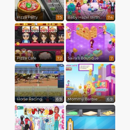
Pizza Party
Baby Hazel Birthday Party
7.5
7.4
Pizza Cafe
Saira's Boutique
7.2
7
Horse Racing
Mommy Barbie Go Shopping
6.9
6.9