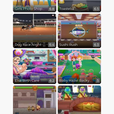
Girls Photo Shopping Dress-Up
Toastelia
6.8
6.5
Dog Race Night
Sushi Rush
6.4
6.3
Elsa Birth Care
Baby Hazel Backyard Party
6.2
5