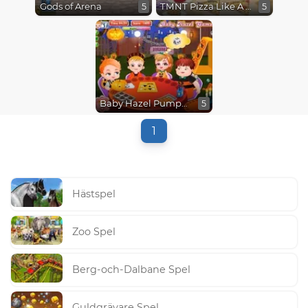
Gods of Arena
TMNT Pizza Like A Turtle Do
5
5
Baby Hazel Pumpkin Party
5
1
Hästspel
Zoo Spel
Berg-och-Dalbane Spel
Guldgrävare Spel