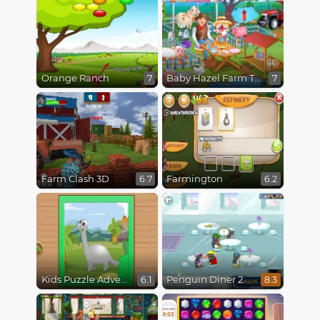
Orange Ranch
Baby Hazel Farm Tour
7
7
Farm Clash 3D
Farmington
6.7
6.2
Kids Puzzle Adventure
Penguin Diner 2
6.1
8.3