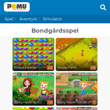
Spel
Äventyrs
Simulator
Bondgårdsspel
Proud Farmer
Sheep Farm
8.2
7.8
Baby Hazel Nature Explorer
Baby Hazel Tomato Farming
7.6
7