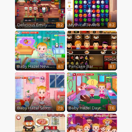
Delicious Emily New Beginning
Mythical Jewels
8.2
8.2
Baby Hazel Newborn Vaccination
Pancake Bar
8.1
8.1
Baby Hazel Stomach Care
Baby Hazel Daycare
7.9
7.6