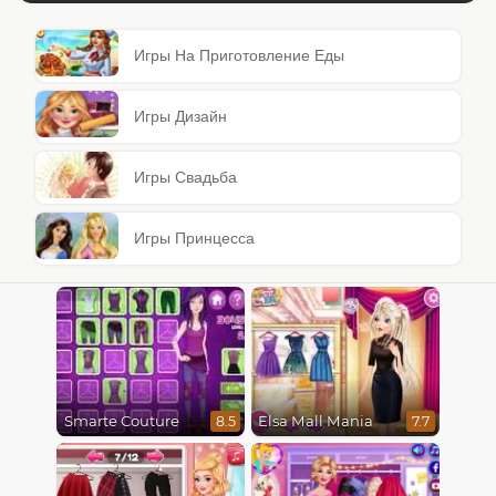
Игры На Приготовление Еды
Игры Дизайн
Игры Свадьба
Игры Принцесса
Smarte Couture
Elsa Mall Mania
8.5
7.7