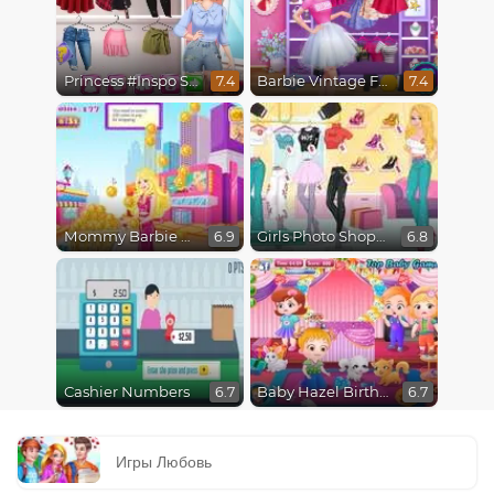
Princess #Inspo Social Media Adventure
Barbie Vintage Fair
7.4
7.4
Mommy Barbie Go Shopping
Girls Photo Shopping Dress-Up
6.9
6.8
Cashier Numbers
Baby Hazel Birthday Surprise
6.7
6.7
Игры Любовь