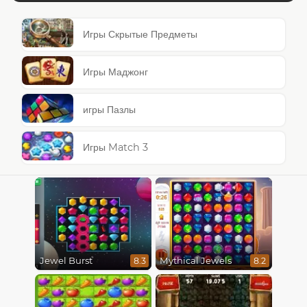
Игры Скрытые Предметы
Игры Маджонг
игры Пазлы
Игры Match 3
Jewel Burst
Mythical Jewels
8.3
8.2