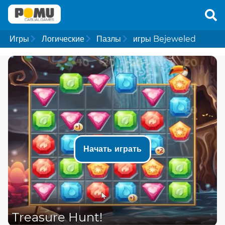
Игры
Логические
Пазлы
игры Bejeweled
Начать играть
Treasure Hunt!