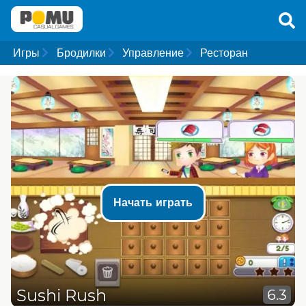
Игры
Бродилки
Управление
Ресторан
Начать играть
Sushi Rush
6.3