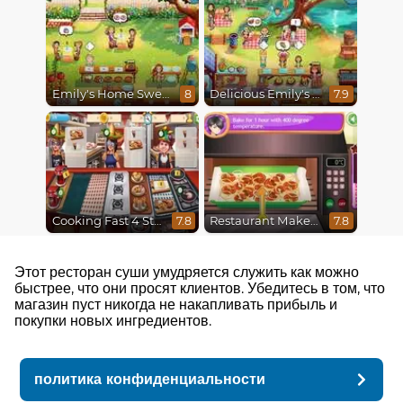
Emily's Home Sweet Home
Delicious Emily's Hopes And Fears
8
7.9
Cooking Fast 4 Steak
Restaurant Makeover
7.8
7.8
Этот ресторан суши умудряется служить как можно
быстрее, что они просят клиентов. Убедитесь в том, что
магазин пуст никогда не накапливать прибыль и
покупки новых ингредиентов.
политика конфиденциальности