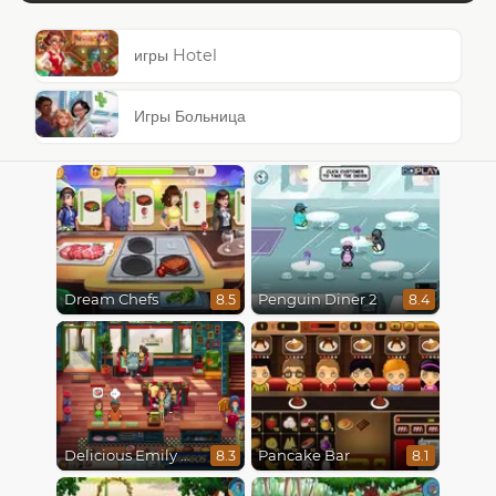
игры Hotel
Игры Больница
Dream Chefs
Penguin Diner 2
8.5
8.4
Delicious Emily New Beginning
Pancake Bar
8.3
8.1