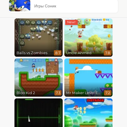
Игры Соник
Balls vs Zombies
Uncle Ahmed
8.7
7.8
Bloo Kid 2
Mr Maker Level Editor
7.3
7.2