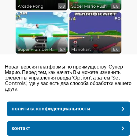
Arcade Pong
Super Mario Rush
6.9
6.8
Super Plumber Run
Mariokart
6.7
6.6
Новая версия платформы по преимуществу, Супер
Марио. Перед тем, как начать Вы можете изменить
элементы управления ввода 'Option', а затем 'Set
Controls', где у вас есть два способа обработки нашего
друга.
политика конфиденциальности
контакт