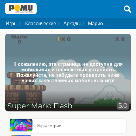
Игры
Классические
Аркады
Марио
К сожалению, эта страница не доступна для
мобильных и планшетных устройств.
Пожалуйста, не забудьте проверить ниже
наших качественных мобильных игр!
Super Mario Flash
5.0
Игры тетрис