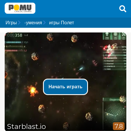
Игры
-умения
игры Полет
Начать играть
Starblast.io
7.8