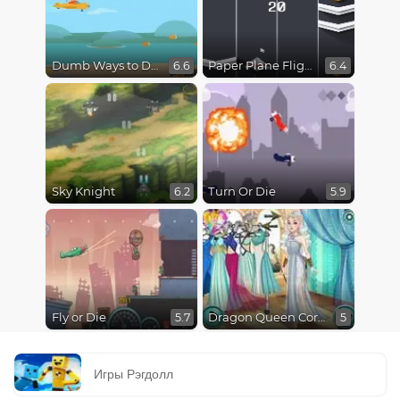
Dumb Ways to Die 3: World Tour
Paper Plane Flight
6.6
6.4
Sky Knight
Turn Or Die
6.2
5.9
Fly or Die
Dragon Queen Coronation Day
5.7
5
Игры Рэгдолл