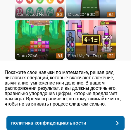
Connected Numbers
Dices 2048 3D
8.2
8.1
Train 2048
Feed My Pet Dog
8.1
7.2
Покажите свои навыки по математике, решая ряд
числовых операций, которые включают сложение,
вычитание, умножение или деление. В вашем
распоряжении результат, и вы должны достичь его,
правильно упорядочив цифры, которые предлагает
вам игра. Время ограничено, поэтому сжимайте мозг,
чтобы не затягивать процесс слишком сильно.
политика конфиденциальности