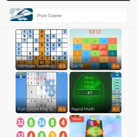
Игра Судоку
Ultimate Sudoku
Get 10
8.5
8.4
Fun Game Play Sudoku
Rapid Math
8.4
8.2