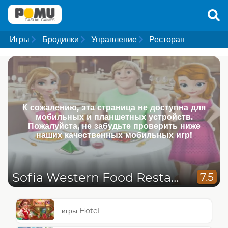
Игры
Бродилки
Управление
Ресторан
К сожалению, эта страница не доступна для
мобильных и планшетных устройств.
Пожалуйста, не забудьте проверить ниже
наших качественных мобильных игр!
Sofia Western Food Restaurant
7.5
игры Hotel