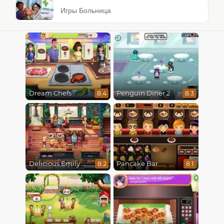
Игры Больница
Dream Chefs
Penguin Diner 2
8.4
8.3
Delicious Emily New Beginning
Pancake Bar
8.2
8.1