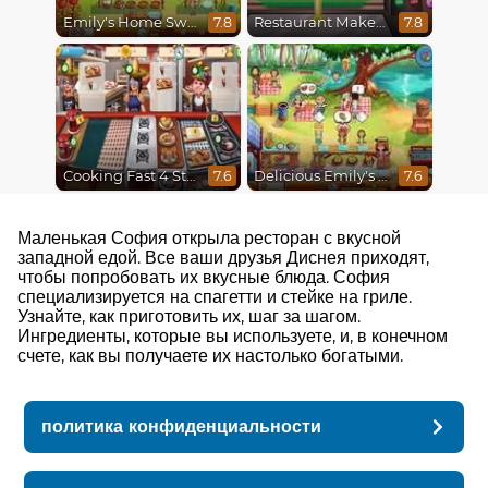
Emily's Home Sweet Home
Restaurant Makeover
7.8
7.8
Cooking Fast 4 Steak
Delicious Emily's Hopes And Fears
7.6
7.6
Маленькая София открыла ресторан с вкусной
западной едой. Все ваши друзья Диснея приходят,
чтобы попробовать их вкусные блюда. София
специализируется на спагетти и стейке на гриле.
Узнайте, как приготовить их, шаг за шагом.
Ингредиенты, которые вы используете, и, в конечном
счете, как вы получаете их настолько богатыми.
политика конфиденциальности