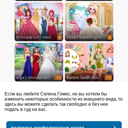
Princess Girls Wedding Trip
Eliza's Wedding Planner
8
8
Elsa's Wonderland Wedding
Barbie Safari Adventure
7.9
7.9
Если вы любите Селена Гомес, но вы хотели бы
изменить некоторые особенности их внешнего вида, то
здесь вы можете сделать так свободно и без нее
подать в суд на вас.
политика конфиденциальности