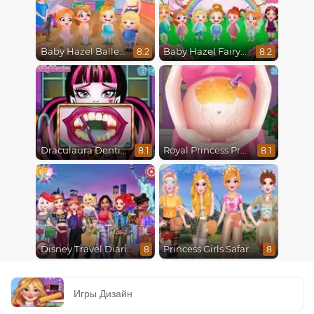
Baby Hazel Ballerina Dance
Baby Hazel Fairyland Ballet
8.2
8.2
Draculaura Dentist
Royal Princess Pregnant
8.1
8.1
Disney Travel Diaries: City Break
Princess Girls Safari Trip
8
8
Игры Дизайн