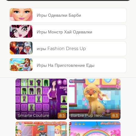
Игры Одевалки Барби
Игры Монстр Хай Одевалки
игры Fashion Dress Up
Игры На Приготовление Еды
Smarte Couture
Barbie Pup Rescue
8.5
8.3