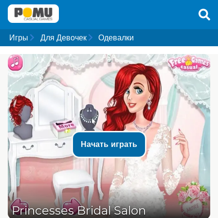
Игры
Для Девочек
Одевалки
Начать играть
Princesses Bridal Salon