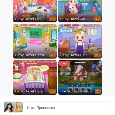
Baby Hazel Cleaning
Baby Hazel Cat
7.8
7.7
Baby Hazel Bathroom Hygiene
Baby Hazel Hair Care
7.7
7.6
Baby Hazel Hygiene
The Smurfs Village Cleaning
7.5
7.1
Игры Принцесса