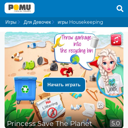
Игры
Для Девочек
игры Housekeeping
Начать играть
Princess Save The Planet
5.0