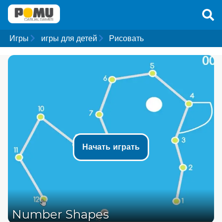
Игры
игры для детей
Рисовать
Начать играть
Number Shapes