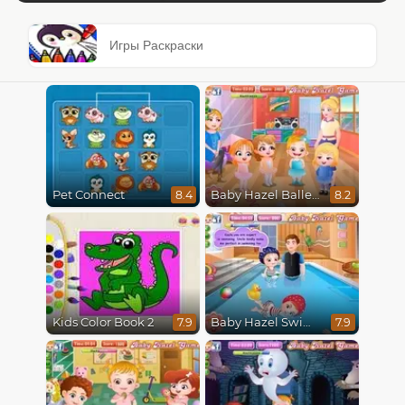
Игры Раскраски
Pet Connect
Baby Hazel Ballerina Dance
8.4
8.2
Kids Color Book 2
Baby Hazel Swimming
7.9
7.9