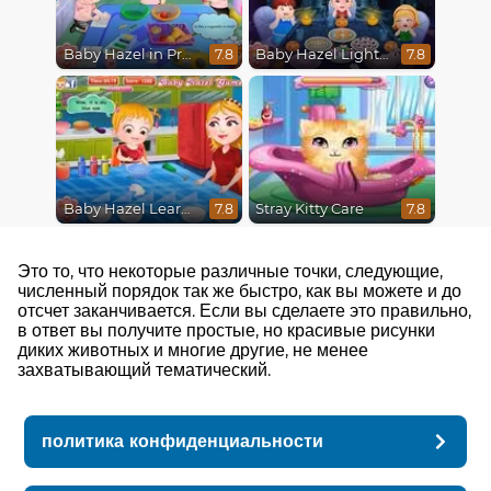
Baby Hazel in Preschool
Baby Hazel Lighthouse Adventure
7.8
7.8
Baby Hazel Learns Colors
Stray Kitty Care
7.8
7.8
Это то, что некоторые различные точки, следующие,
численный порядок так же быстро, как вы можете и до
отсчет заканчивается. Если вы сделаете это правильно,
в ответ вы получите простые, но красивые рисунки
диких животных и многие другие, не менее
захватывающий тематический.
политика конфиденциальности