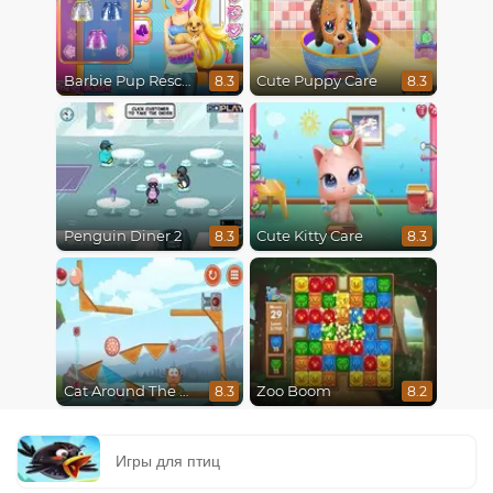
Barbie Pup Rescue
Cute Puppy Care
8.3
8.3
Penguin Diner 2
Cute Kitty Care
8.3
8.3
Cat Around The World
Zoo Boom
8.3
8.2
Игры для птиц