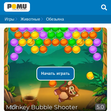
Игры
Животные
Обезьяна
Начать играть
Monkey Bubble Shooter
5.0