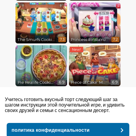
The Smurfs Cooking
Princess #InstaYuuum Macarons & Flowers
7.3
7.2
Pie Realife Cooking
Piece of Cake: Merge & Bake
6.9
6.9
Учитесь готовить вкусный торт следующий шаг за
шагом инструкции этой поучительной игре, и удивить
своих друзей и семьи с сенсационным десерт.
политика конфиденциальности