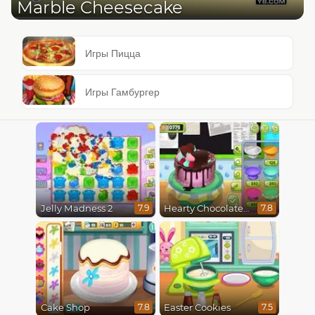
Marble Cheesecake
Игры Пицца
Игры Гамбургер
Jelly Madness 2
Hearty Chocolate Cake
7.9
7.8
Cake Shop
Easter Cookies
7.8
7.5